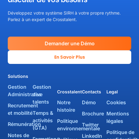
Développez votre système SIRH à votre propre rythme.
Parlez à un expert de Crosstalent.
Demander une Démo
En Savoir Plus
Solutions
Gestion
Gestion
Crosstalent
Contacts
Legal
Administrative
des
talents
Notre
Démo
Cookies
Recrutement
histoire
et mobilité
Temps &
Brochure
Mentions
activités
Politique
légales
Rémunération
Twitter
(GTA)
environnementale
Politique de
Notes de
LinkedIn
Formation