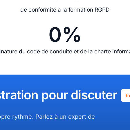
de conformité à la formation RGPD
0
%
gnature du code de conduite et de la charte inform
tration pour discuter
En
pre rythme. Parlez à un expert de