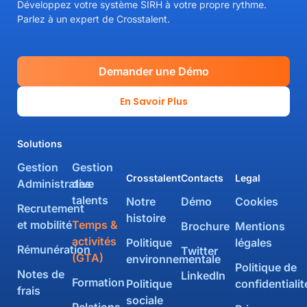
Développez votre système SIRH à votre propre rythme.
Parlez à un expert de Crosstalent.
Demander une Démo
En Savoir Plus
Solutions
Gestion
Gestion
Crosstalent
Contacts
Legal
Administrative
des
talents
Notre
Démo
Cookies
Recrutement
histoire
et mobilité
Temps &
Brochure
Mentions
activités
Politique
légales
Rémunération
Twitter
(GTA)
environnementale
Politique de
Notes de
LinkedIn
Formation
Politique
confidentialit
frais
sociale