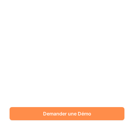
Rationalisez votre
gestion du temps pour
une meilleure
productivité
Gérez le temps et les présences de vos
employés avec Crosstalent. Prenez
contact avec nous pour demander une
démonstration.
Demander une Démo