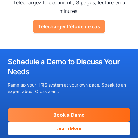
Téléchargez le document ; 3 pages, lecture en 5
minutes.
Télécharger l'étude de cas
Schedule a Demo to Discuss Your
Needs
Ramp up your HRIS system at your own pace. Speak to an
expert about Crosstalent.
Book a Demo
Learn More