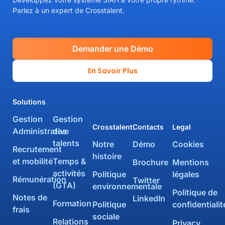
Parlez à un expert de Crosstalent.
Demander une Démo
En Savoir Plus
Solutions
Gestion
Gestion
Crosstalent
Contacts
Legal
Administrative
des
talents
Notre
Démo
Cookies
Recrutement
histoire
et mobilité
Temps &
Brochure
Mentions
activités
Politique
légales
Rémunération
Twitter
(GTA)
environnementale
Politique de
Notes de
LinkedIn
Formation
Politique
confidentialit
frais
sociale
Relations
Privacy