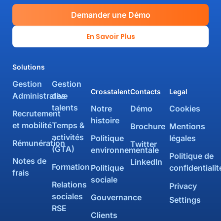
Demander une Démo
En Savoir Plus
Solutions
Gestion
Gestion
Crosstalent
Contacts
Legal
Administrative
des
talents
Notre
Démo
Cookies
Recrutement
histoire
et mobilité
Temps &
Brochure
Mentions
activités
Politique
légales
Rémunération
Twitter
(GTA)
environnementale
Politique de
Notes de
LinkedIn
Formation
Politique
confidentialit
frais
sociale
Relations
Privacy
sociales
Gouvernance
Settings
RSE
Clients