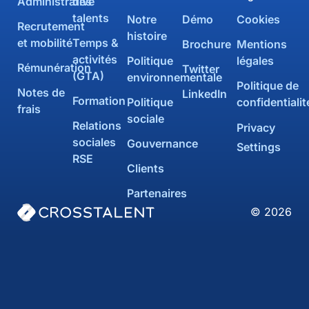
Administrative
des
talents
Notre
Démo
Cookies
Recrutement
histoire
et mobilité
Temps &
Brochure
Mentions
activités
Politique
légales
Rémunération
Twitter
(GTA)
environnementale
Politique de
Notes de
LinkedIn
Formation
Politique
confidentialit
frais
sociale
Relations
Privacy
sociales
Gouvernance
Settings
RSE
Clients
Partenaires
© 2026