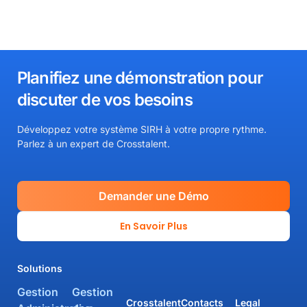
Planifiez une démonstration pour
discuter de vos besoins​
Développez votre système SIRH à votre propre rythme.
Parlez à un expert de Crosstalent.
Demander une Démo
En Savoir Plus
Solutions
Gestion
Gestion
Crosstalent
Contacts
Legal