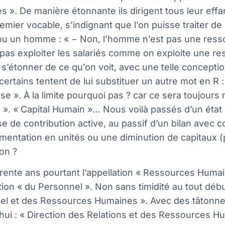
 ». De manière étonnante ils dirigent tous leur ef
remier vocable, s’indignant que l’on puisse traiter d
u un homme : « − Non, l’homme n’est pas une ressou
pas exploiter les salariés comme on exploite une ress
 s’étonner de ce qu’on voit, avec une telle conception
certains tentent de lui substituer un autre mot en R :
se ». À la limite pourquoi pas ? car ce sera toujours
l ». « Capital Humain »… Nous voilà passés d’un éta
 de contribution active, au passif d’un bilan avec 
entation en unités ou une diminution de capitaux (p
non ?
rente ans pourtant l’appellation « Ressources Huma
ation « du Personnel ». Non sans timidité au tout débu
el et des Ressources Humaines ». Avec des tâtonn
hui : « Direction des Relations et des Ressources Hu