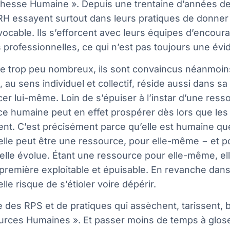
ichesse Humaine ». Depuis une trentaine d’années 
H essayent surtout dans leurs pratiques de donner 
vocable. Ils s’efforcent avec leurs équipes d’encour
s professionnelles, ce qui n’est pas toujours une évi
re trop peu nombreux, ils sont convaincus néanmoin
, au sens individuel et collectif, réside aussi dans s
er lui-même. Loin de s’épuiser à l’instar d’une ress
e humaine peut en effet prospérer dès lors que les c
nt. C’est précisément parce qu’elle est humaine q
lle peut être une ressource, pour elle-même − et po
 elle évolue. Étant une ressource pour elle-même, el
première exploitable et épuisable. En revanche dan
lle risque de s’étioler voire dépérir.
e des RPS et de pratiques qui assèchent, tarissent, br
urces Humaines ». Et passer moins de temps à glose