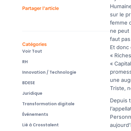
Humaines
Partager l'article
sur le p
femme o
ne peut 
faut pas
Catégories
Et donc 
Voir Tout
« Riches
RH
« Capita
promesse
Innovation / Technologie
une augm
BDESE
Triste, 
Juridique
Depuis t
Transformation digitale
l’appell
Événements
Personn
Lié à Crosstalent
aujourd’