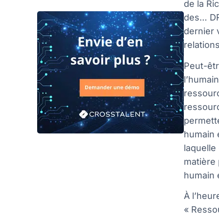
de la R
des… DR
dernier 
relation
Peut-êt
l’humain
ressourc
ressourc
permette
humain e
laquelle
matière 
humain e
À l’heur
« Resso