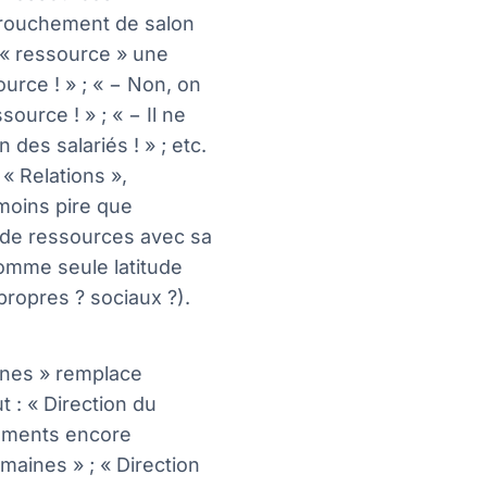
farouchement de salon
e « ressource » une
rce ! » ; « − Non, on
ource ! » ; « − Il ne
 des salariés ! » ; etc.
 « Relations »,
 moins pire que
t de ressources avec sa
comme seule latitude
ropres ? sociaux ?).
ines » remplace
t : « Direction du
ements encore
maines » ; « Direction