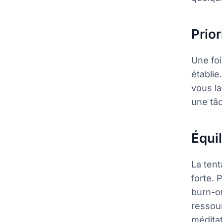
Prio
Une foi
établie
vous la
une tâc
Équil
La tent
forte. 
burn-o
ressou
médita