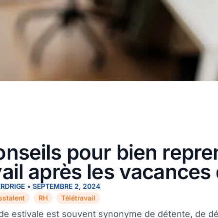
onseils pour bien repre
vail après les vacances 
ERDRIGE
•
SEPTEMBRE 2, 2024
sstalent
RH
Télétravail
,
,
ode estivale est souvent synonyme de détente, de d