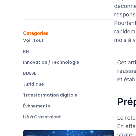
déconnex
responsa
Pourtan
rapideme
Catégories
mois à v
Voir Tout
RH
Innovation / Technologie
Cet art
réussie
BDESE
et étab
Juridique
Transformation digitale
Prép
Événements
Lié à Crosstalent
Le reto
En effe
straté