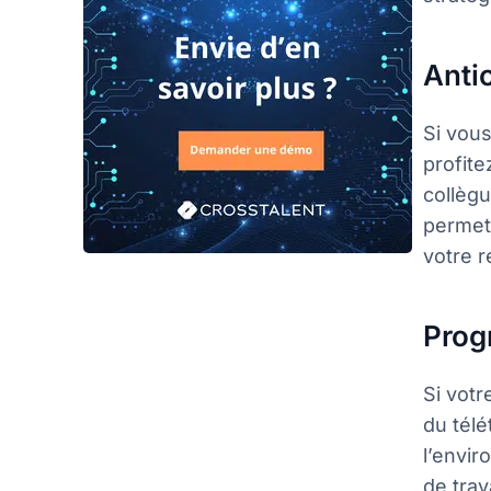
Anti
Si vous
profite
collèg
permett
votre r
Prog
Si votr
du télé
l’envir
de trav