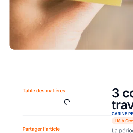
3 c
Table des matières
tra
CARINE P
Lié à Cro
Partager l'article
La péri