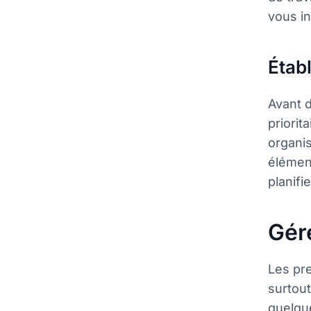
vous in
Établ
Avant d
priorit
organis
élément
planifi
Gér
Les pre
surtout
quelque