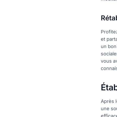
Réta
Profit
et par
un bon 
sociale
vous av
connai
Éta
Après l
une sou
efficac