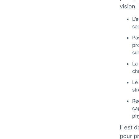
vision.
L’
se
Pa
pr
su
La
ch
Le
str
Re
ca
ph
Il est 
pour pr