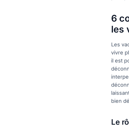
6 c
les
Les va
vivre p
il est 
déconne
interpe
déconne
laissan
bien d
Le rô