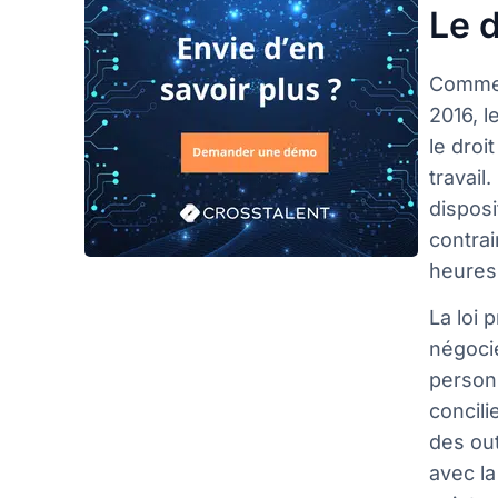
Le d
Commen
2016, l
le droi
travail
disposi
contrai
heures 
La loi 
négocie
personn
concili
des out
avec la