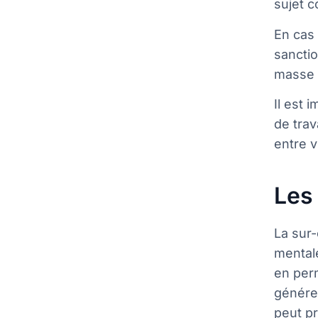
sujet c
En cas
sancti
masse s
Il est 
de trav
entre v
Les
La sur
mental
en per
générer
peut p