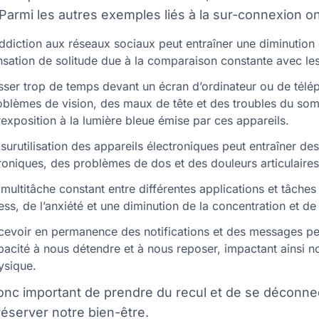
 Parmi les autres exemples liés à la sur-connexion on
addiction aux réseaux sociaux peut entraîner une diminution 
nsation de solitude due à la comparaison constante avec les
sser trop de temps devant un écran d’ordinateur ou de télé
oblèmes de vision, des maux de tête et des troubles du som
rexposition à la lumière bleue émise par ces appareils.
 surutilisation des appareils électroniques peut entraîner de
roniques, des problèmes de dos et des douleurs articulaires
 multitâche constant entre différentes applications et tâche
ess, de l’anxiété et une diminution de la concentration et de 
cevoir en permanence des notifications et des messages pe
pacité à nous détendre et à nous reposer, impactant ainsi no
ysique.
donc important de prendre du recul et de se déconne
éserver notre bien-être.