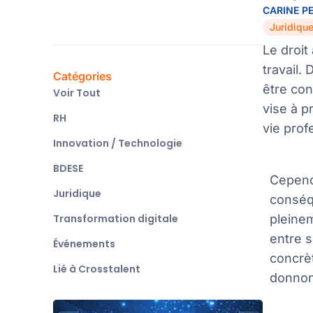
CARINE P
Juridiqu
Le droi
travail.
Catégories
être con
Voir Tout
vise à p
RH
vie prof
Innovation / Technologie
BDESE
Cepend
Juridique
conséq
Transformation digitale
pleinem
entre 
Événements
concrèt
Lié à Crosstalent
donnon