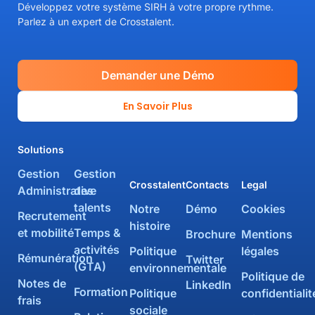
Développez votre système SIRH à votre propre rythme.
Parlez à un expert de Crosstalent.
Demander une Démo
En Savoir Plus
Solutions
Gestion
Gestion
Crosstalent
Contacts
Legal
Administrative
des
talents
Notre
Démo
Cookies
Recrutement
histoire
et mobilité
Temps &
Brochure
Mentions
activités
Politique
légales
Rémunération
Twitter
(GTA)
environnementale
Politique de
Notes de
LinkedIn
Formation
Politique
confidentialit
frais
sociale