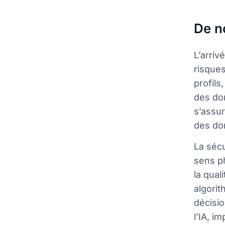
De no
L’arriv
risque
profils
des do
s’assur
des don
La séc
sens ph
la qual
algorit
décisi
l’IA, i