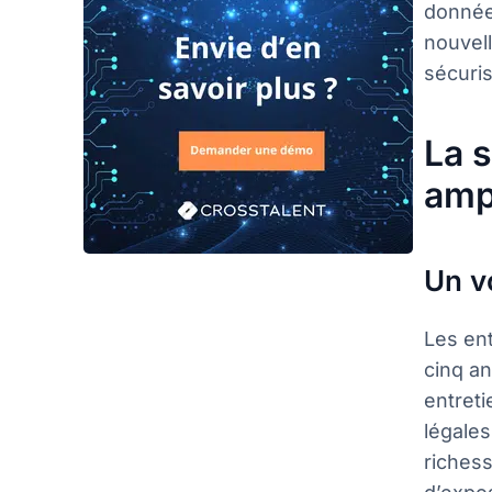
donnée
nouvell
sécuris
La 
amp
Un v
Les ent
cinq an
entreti
légales
richess