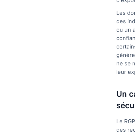
d’expos
Les don
des ind
ou un 
confian
certain
générer
ne se m
leur ex
Un c
sécu
Le RGPD
des rec