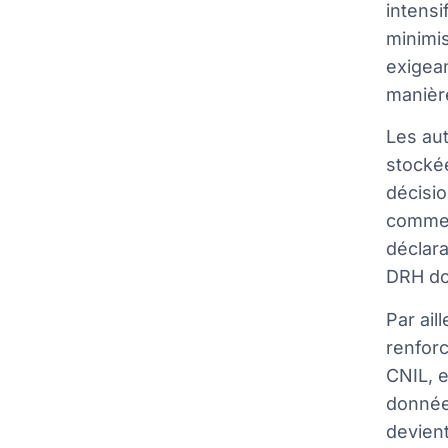
intensi
minimi
exigea
manièr
Les au
stocké
décisio
comment
déclar
DRH do
Par ail
renforc
CNIL, e
donnée
devient