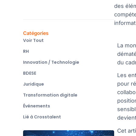
des élém
compéten
informat
Catégories
Voir Tout
La mont
RH
dématér
Innovation / Technologie
du cad
BDESE
Les ent
pour r
Juridique
collabo
Transformation digitale
positio
Événements
sensibl
Lié à Crosstalent
devient
Cet ar