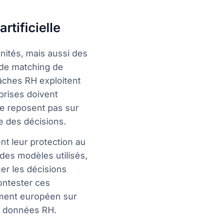
rtificielle
nités, mais aussi des
 de matching de
tâches RH exploitent
prises doivent
ne reposent pas sur
e des décisions.
t leur protection au
des modèles utilisés,
uer les décisions
contester ces
ement européen sur
es données RH.