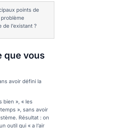
ncipaux points de
 problème
 de l’existant ?
e que vous
ns avoir défini la
 bien », « les
 temps », sans avoir
ystème. Résultat : on
 outil qui « a l’air