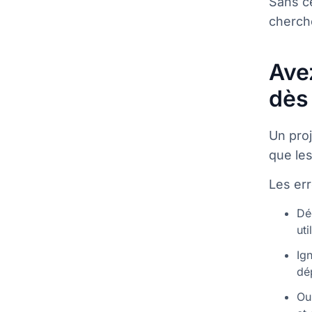
Sans c
cherch
Ave
dès 
Un pro
que le
Les err
Dé
uti
Ig
dé
Ou