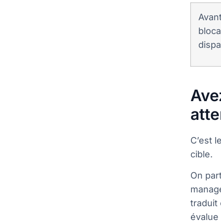
Avant
bloc
dispa
Ave
att
C’est l
cible.
On part
manager
traduit
évalue 