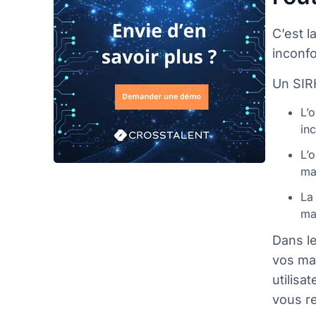
C’est l
inconfo
Un SIRH
L’o
in
L’o
ma
La
ma
Dans le
vos ma
utilisa
vous re