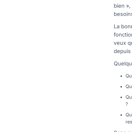
bien »,
besoin
La bon
fonctio
veux q
depuis 
Quelque
Qui
Qu
Qu
?
Qu
re