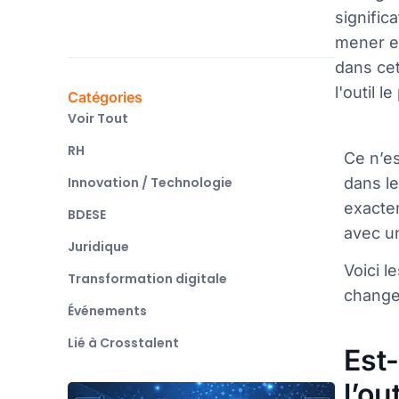
signific
mener en
dans cet
l'outil l
Catégories
Voir Tout
RH
Ce n’es
Innovation / Technologie
dans le
exacte
BDESE
avec un
Juridique
Voici l
Transformation digitale
change
Événements
Lié à Crosstalent
Est
l’out