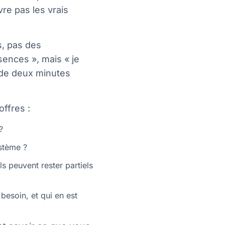
vre pas les vrais
s, pas des
sences », mais « je
 de deux minutes
offres :
?
stème ?
ls peuvent rester partiels
esoin, et qui en est