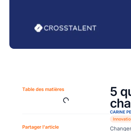
5 q
Table des matières
cha
CARINE P
Partager l'article
Changer 