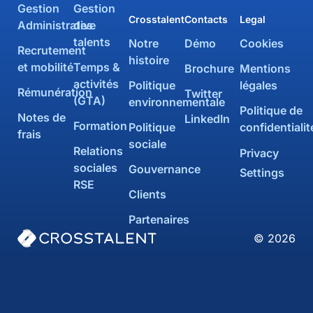
Gestion
Gestion
Crosstalent
Contacts
Legal
Administrative
des
talents
Notre
Démo
Cookies
Recrutement
histoire
et mobilité
Temps &
Brochure
Mentions
activités
Politique
légales
Rémunération
Twitter
(GTA)
environnementale
Politique de
Notes de
LinkedIn
Formation
Politique
confidentialit
frais
sociale
Relations
Privacy
sociales
Gouvernance
Settings
RSE
Clients
Partenaires
© 2026