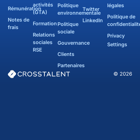
activités
Politique
légales
Rémunération
Twitter
(GTA)
environnementale
Politique de
Notes de
LinkedIn
Formation
Politique
confidentialit
frais
sociale
Relations
Privacy
sociales
Gouvernance
Settings
RSE
Clients
Partenaires
© 2026