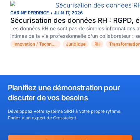
CARINE PERDRIGE
•
JUIN 17, 2026
Sécurisation des données RH : RGPD, ét
Les données RH ne sont pas de simples informations ad
intimes de la vie professionnelle d'un collaborateur :
Innovation / Technologie
Juridique
RH
,
,
,
Planifiez une démonstration pour
discuter de vos besoins​
Développez votre système SIRH à votre propre rythme.
Parlez à un expert de Crosstalent.