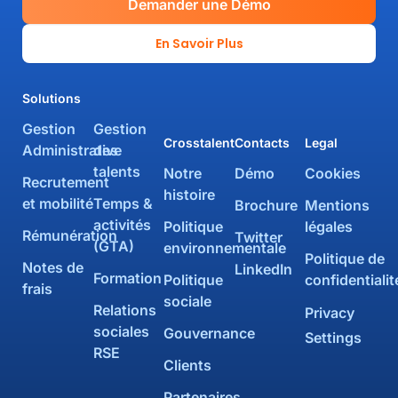
Demander une Démo
En Savoir Plus
Solutions
Gestion
Gestion
Crosstalent
Contacts
Legal
Administrative
des
talents
Notre
Démo
Cookies
Recrutement
histoire
et mobilité
Temps &
Brochure
Mentions
activités
Politique
légales
Rémunération
Twitter
(GTA)
environnementale
Politique de
Notes de
LinkedIn
Formation
Politique
confidentialit
frais
sociale
Relations
Privacy
sociales
Gouvernance
Settings
RSE
Clients
Partenaires