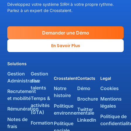
Développez votre système SIRH à votre propre rythme.
Parlez à un expert de Crosstalent.
Demander une Démo
En Savoir Plus
Solutions
Gestion
Gestion
Crosstalent
Contacts
Legal
Administrative
des
talents
Notre
Démo
Cookies
Recrutement
histoire
et mobilité
Temps &
Brochure
Mentions
activités
Politique
légales
Rémunération
Twitter
(GTA)
environnementale
Politique de
Notes de
LinkedIn
Formation
Politique
confidentialit
frais
sociale