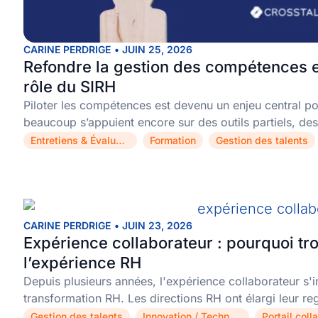
CARINE PERDRIGE
•
JUIN 25, 2026
Refondre la gestion des compétences e
rôle du SIRH
Piloter les compétences est devenu un enjeu central pou
beaucoup s’appuient encore sur des outils partiels, des
Entretiens & Évaluations
Formation
Gestion des talents
,
,
CARINE PERDRIGE
•
JUIN 23, 2026
Expérience collaborateur : pourquoi trop
l’expérience RH
Depuis plusieurs années, l'expérience collaborateur s
transformation RH. Les directions RH ont élargi leur r
Gestion des talents
Innovation / Technologie
Portail coll