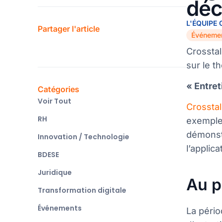
déc
L'ÉQUIPE
Partager l'article
Événeme
Crosstal
sur le t
« Entret
Catégories
Voir Tout
Crosstal
RH
exemples
démonstr
Innovation / Technologie
l’applica
BDESE
Juridique
Au p
Transformation digitale
Événements
La pério