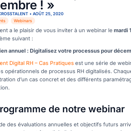
embre ! »
 CROSSTALENT
•
AOÛT 25, 2020
nts
Webinars
,
ent a le plaisir de vous inviter à un webinar le
mardi 
hème suivant :
ien annuel : Digitalisez votre processus pour décem
ent Digital RH – Cas Pr
atique
s
est une série de webi
 opérationnels de processus RH digitalisés. Chaque 
ation d’un cas concret et des différents paramétra
tion.
rogramme de notre webinar
de des évaluations annuelles et objectifs futurs arriv