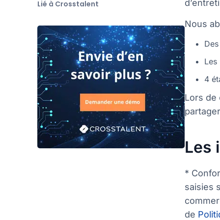
d’entret
Lié à Crosstalent
Nous abo
Des 
Les 
4 ét
Lors de
partager
Les 
* Confor
saisies 
commerci
de
Polit