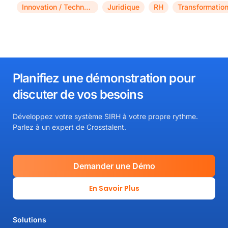
Innovation / Technologie
Juridique
RH
,
,
,
Planifiez une démonstration pour
discuter de vos besoins​
Développez votre système SIRH à votre propre rythme.
Parlez à un expert de Crosstalent.
Demander une Démo
En Savoir Plus
Solutions