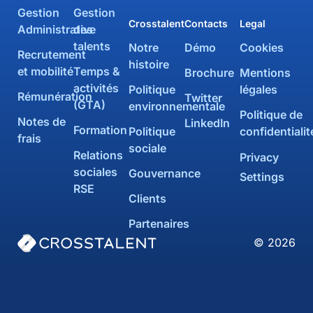
Gestion
Gestion
Crosstalent
Contacts
Legal
Administrative
des
talents
Notre
Démo
Cookies
Recrutement
histoire
et mobilité
Temps &
Brochure
Mentions
activités
Politique
légales
Rémunération
Twitter
(GTA)
environnementale
Politique de
Notes de
LinkedIn
Formation
Politique
confidentialit
frais
sociale
Relations
Privacy
sociales
Gouvernance
Settings
RSE
Clients
Partenaires
© 2026